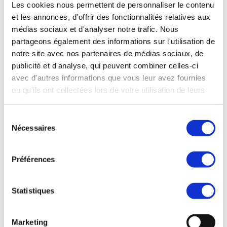
Les cookies nous permettent de personnaliser le contenu
0
Likes
et les annonces, d'offrir des fonctionnalités relatives aux
médias sociaux et d'analyser notre trafic. Nous
LE SAVIEZ-VOUS ? Le 30 septembre
partageons également des informations sur l'utilisation de
de chaque année, c’est la journée
notre site avec nos partenaires de médias sociaux, de
mondiale de la traduction ! A la
publicité et d'analyse, qui peuvent combiner celles-ci
Saint-Jérôme, les traducteurs,
avec d'autres informations que vous leur avez fournies
interprètes, relecteurs et
ou qu'ils ont collectées lors de votre utilisation de leurs
terminologues professionnels
services.
célèbrent cette journée. Pour la
Sélection
petite histoire, Saint-Jérôme...
Nécessaires
du
consentement
READ MORE
Préférences
Statistiques
Marketing