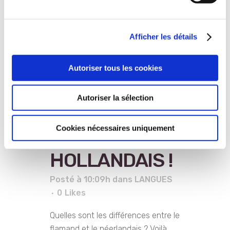
Afficher les détails
Autoriser tous les cookies
Autoriser la sélection
22 Avr
LE
CASSE-TETE
Cookies nécessaires uniquement
HOLLANDAIS !
Posté à 10:09h
dans
LANGUES
0
Likes
Quelles sont les différences entre le
flamand et le néerlandais ? Voilà