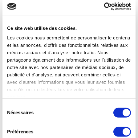
HOLLANDAIS !
Posté à 10:09h
dans
LANGUES
par
Ce site web utilise des cookies.
AliasTraduction
0
Likes
Les cookies nous permettent de personnaliser le contenu
et les annonces, d'offrir des fonctionnalités relatives aux
médias sociaux et d'analyser notre trafic. Nous
Quelles sont les différences entre le
partageons également des informations sur l'utilisation de
flamand et le néerlandais ?
notre site avec nos partenaires de médias sociaux, de
publicité et d'analyse, qui peuvent combiner celles-ci
Voilà une discussion qui anime nos amis
avec d'autres informations que vous leur avez fournies
Flamands et Hollandais depuis un bon
ou qu'ils ont collectées lors de votre utilisation de leurs
moment et qui n’est pas près de les
services.
mettre d’accord. Ce sont surtout les
Sélection
Hollandais qui veulent se différencier des
Nécessaires
du
Flamands. Les scientifiques sont d’accord
consentement
sur le fait que le flamand et l’hollandais
Préférences
(ou mieux le néerlandais du sud et le